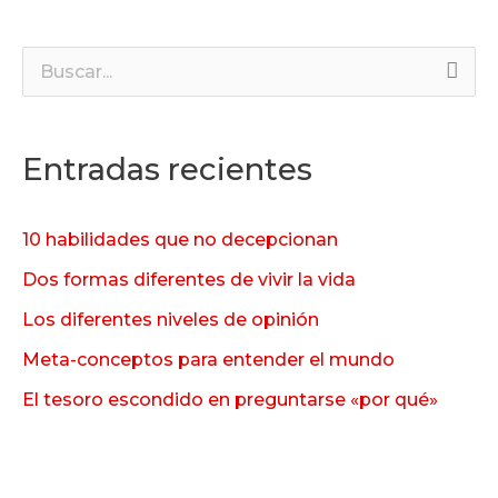
B
u
s
Entradas recientes
c
a
10 habilidades que no decepcionan
r
Dos formas diferentes de vivir la vida
p
Los diferentes niveles de opinión
o
Meta-conceptos para entender el mundo
r
:
El tesoro escondido en preguntarse «por qué»