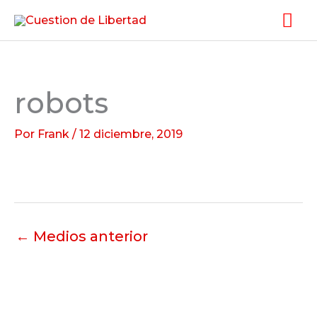
Ir
Me
al
pri
contenido
robots
Por
Frank
/
12 diciembre, 2019
←
Medios anterior