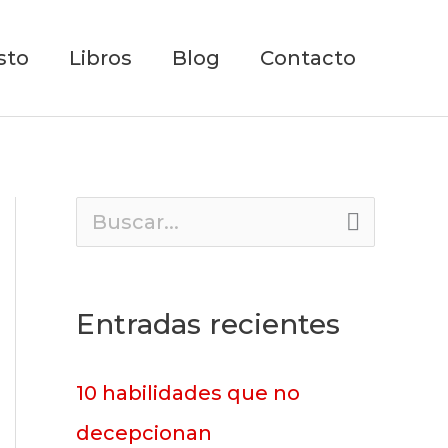
sto
Libros
Blog
Contacto
B
u
s
Entradas recientes
c
a
10 habilidades que no
r
decepcionan