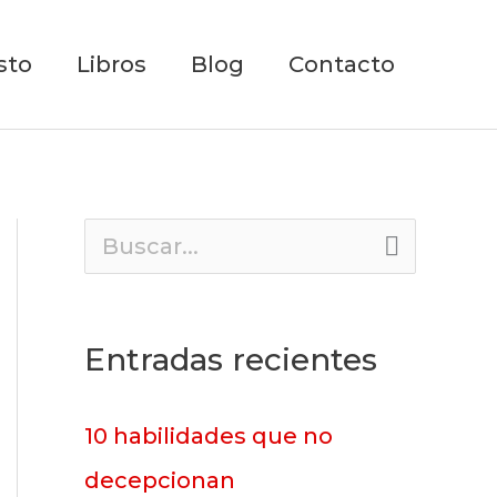
sto
Libros
Blog
Contacto
B
u
s
Entradas recientes
c
a
10 habilidades que no
r
decepcionan