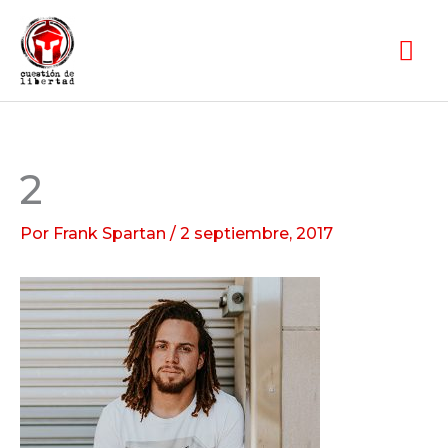
Ir
Me
al
pri
contenido
2
Por
Frank Spartan
/
2 septiembre, 2017