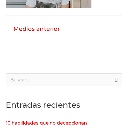
←
Medios anterior
B
u
s
Entradas recientes
c
a
10 habilidades que no decepcionan
r