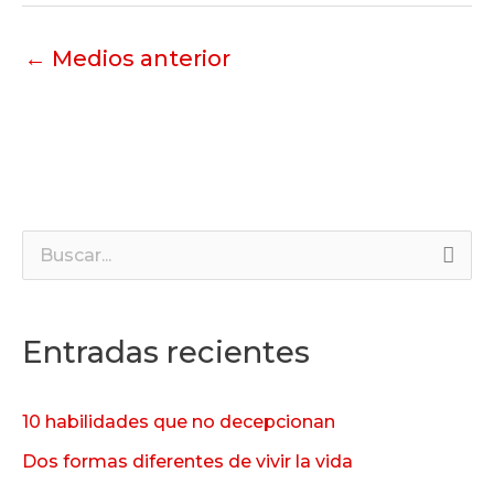
←
Medios anterior
B
u
s
Entradas recientes
c
a
10 habilidades que no decepcionan
r
Dos formas diferentes de vivir la vida
p