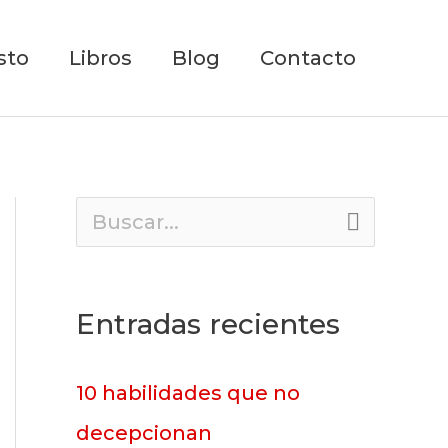
sto
Libros
Blog
Contacto
B
u
s
Entradas recientes
c
a
10 habilidades que no
r
decepcionan