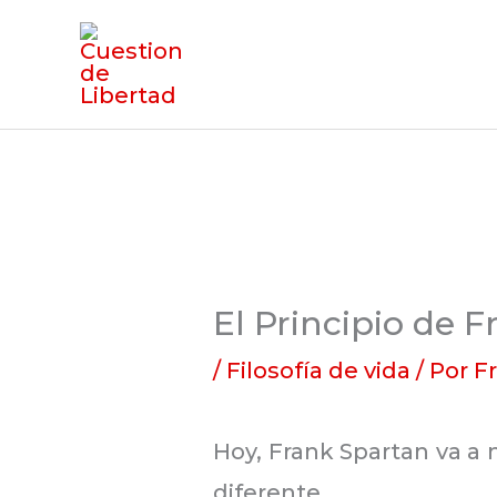
Ir
al
contenido
El Principio de 
/
Filosofía de vida
/ Por
F
Hoy, Frank Spartan va 
diferente.