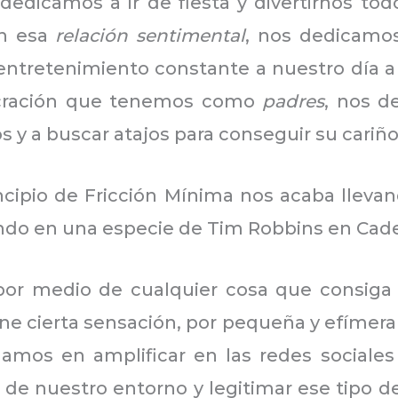
edicamos a ir de fiesta y divertirnos to
n esa
relación sentimental
, nos dedicamo
tretenimiento constante a nuestro día a dí
lucración que tenemos como
padres
, nos d
s y a buscar atajos para conseguir su cariño
rincipio de Fricción Mínima nos acaba llev
ndo en una especie de Tim Robbins en Cad
or medio de cualquier cosa que consiga a
one cierta sensación, por pequeña y efímera 
mos en amplificar en las redes sociales 
 de nuestro entorno y legitimar ese tipo