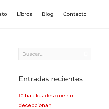
sto
Libros
Blog
Contacto
B
u
s
Entradas recientes
c
a
10 habilidades que no
r
decepcionan