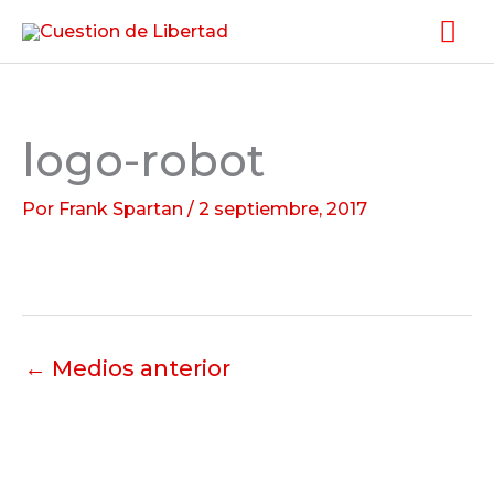
Ir
Me
al
pri
contenido
logo-robot
Por
Frank Spartan
/
2 septiembre, 2017
←
Medios anterior