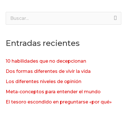
B
u
s
Entradas recientes
c
a
10 habilidades que no decepcionan
r
Dos formas diferentes de vivir la vida
p
Los diferentes niveles de opinión
o
Meta-conceptos para entender el mundo
r
:
El tesoro escondido en preguntarse «por qué»