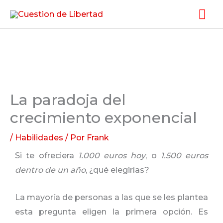
Ir
Me
al
pri
contenido
La paradoja del
crecimiento exponencial
/
Habilidades
/ Por
Frank
Si te ofreciera
1.000 euros hoy
, o
1.500 euros
dentro de un año
, ¿qué elegirías?
La mayoría de personas a las que se les plantea
esta pregunta eligen la primera opción. Es