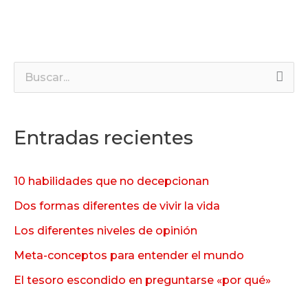
B
u
s
Entradas recientes
c
a
10 habilidades que no decepcionan
r
Dos formas diferentes de vivir la vida
p
Los diferentes niveles de opinión
o
Meta-conceptos para entender el mundo
r
:
El tesoro escondido en preguntarse «por qué»