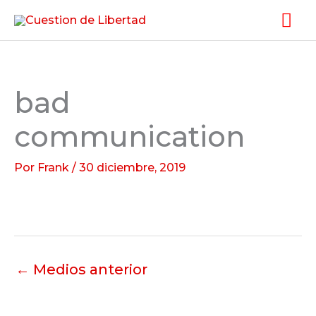
Ir
Me
al
pri
contenido
bad
communication
Por
Frank
/
30 diciembre, 2019
←
Medios anterior