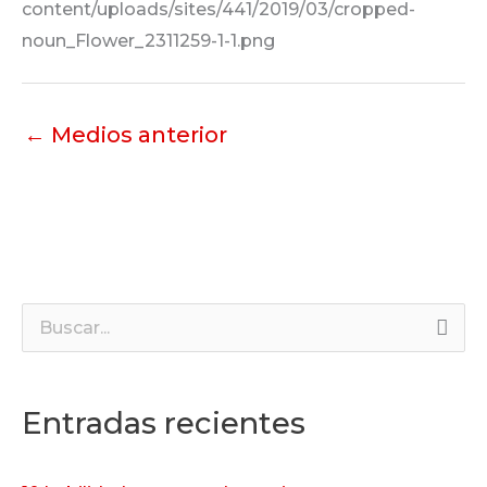
content/uploads/sites/441/2019/03/cropped-
noun_Flower_2311259-1-1.png
←
Medios anterior
B
u
s
Entradas recientes
c
a