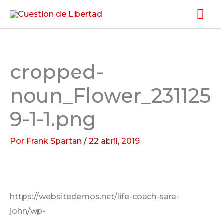
Ir
Me
al
pri
contenido
cropped-
noun_Flower_231125
9-1-1.png
Por
Frank Spartan
/
22 abril, 2019
https://websitedemos.net/life-coach-sara-
john/wp-